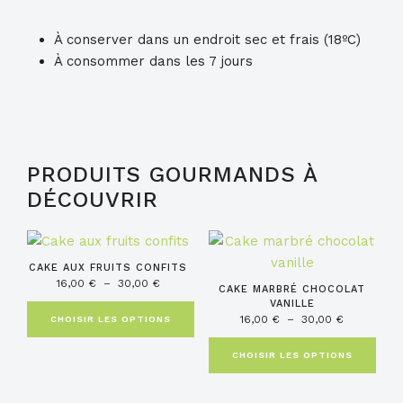
À conserver dans un endroit sec et frais (18ºC)
À consommer dans les 7 jours
PRODUITS GOURMANDS À
DÉCOUVRIR
Ce
Ce
produit
produit
CAKE AUX FRUITS CONFITS
a
a
Plage
16,00
€
–
30,00
€
CAKE MARBRÉ CHOCOLAT
de
plusieurs
plusieurs
VANILLE
prix :
Plage
16,00
€
–
30,00
€
CHOISIR LES OPTIONS
variations.
variations.
16,00 €
de
Les
Les
à
prix :
CHOISIR LES OPTIONS
options
30,00 €
options
16,00 €
à
peuvent
peuvent