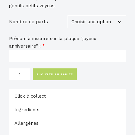
gentils petits voyous.
30,00 €
Nombre de parts
Prénom à inscrire sur la plaque "joyeux
anniversaire" :
*
quantité
AJOUTER AU PANIER
de
Cake
marbré
Click & collect
chocolat
pistache
Ingrédients
Allergènes