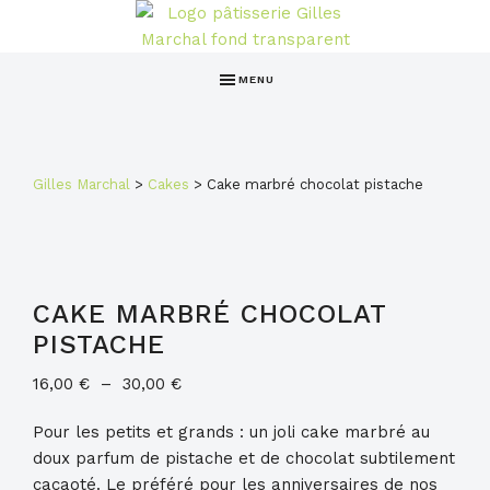
Passer
Passer
au
au
PÂTISSERIE
contenu
pied
GILLES
MENU
principal
de
MARCHAL
page
Gilles Marchal
>
Cakes
>
Cake marbré chocolat pistache
CAKE MARBRÉ CHOCOLAT
PISTACHE
Plage
16,00
€
–
30,00
€
de
Pour les petits et grands : un joli cake marbré au
prix :
doux parfum de pistache et de chocolat subtilement
16,00 €
cacaoté. Le préféré pour les anniversaires de nos
à