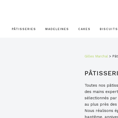
Passer
Passer
Passer
à
au
au
la
contenu
pied
navigation
principal
de
principale
page
PÂTISSERIES
MADELEINES
CAKES
BISCUITS
Gilles Marchal
>
Pât
PÂTISSER
Toutes nos pâtis
des mains expert
sélectionnés par l
au plus près des
Nous réalisons é
baptême, annivers