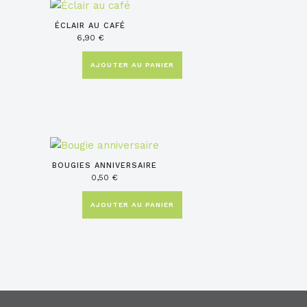
être
choisies
ÉCLAIR AU CAFÉ
6,90
€
sur
la
AJOUTER AU PANIER
page
du
produit
BOUGIES ANNIVERSAIRE
0,50
€
AJOUTER AU PANIER