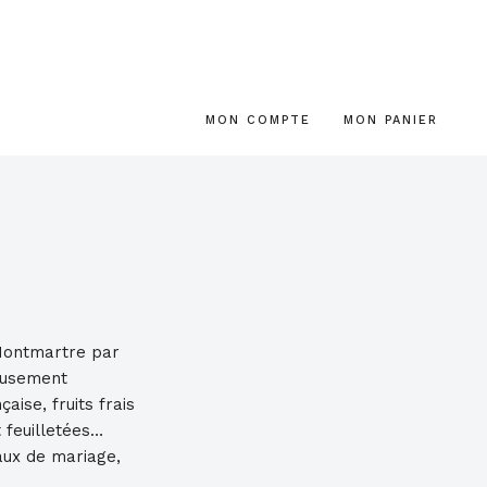
MON COMPTE
MON PANIER
 Montmartre par
neusement
aise, fruits frais
 feuilletées…
aux de mariage,