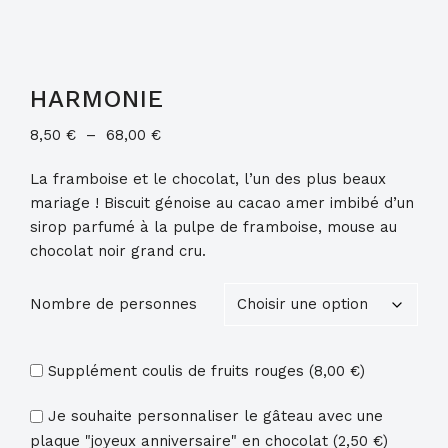
HARMONIE
Plage
8,50
€
–
68,00
€
de
La framboise et le chocolat, l’un des plus beaux
prix :
mariage ! Biscuit génoise au cacao amer imbibé d’un
8,50 €
sirop parfumé à la pulpe de framboise, mouse au
à
chocolat noir grand cru.
68,00 €
Nombre de personnes
Supplément coulis de fruits rouges (
8,00
€
)
Je souhaite personnaliser le gâteau avec une
plaque "joyeux anniversaire" en chocolat (
2,50
€
)