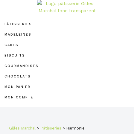
Passer
Passer
Passer
à
au
au
PÂTISSERIE
la
contenu
pied
GILLES
PÂTISSERIES
navigation
principal
de
MARCHAL
principale
page
MADELEINES
CAKES
BISCUITS
GOURMANDISES
CHOCOLATS
MON PANIER
MON COMPTE
Gilles Marchal
>
Pâtisseries
>
Harmonie