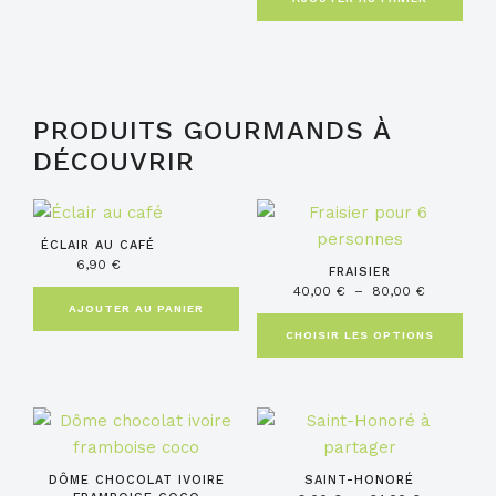
PRODUITS GOURMANDS À
DÉCOUVRIR
Ce
produit
ÉCLAIR AU CAFÉ
a
6,90
€
FRAISIER
plusieurs
Plage
40,00
€
–
80,00
€
AJOUTER AU PANIER
de
variations.
prix :
CHOISIR LES OPTIONS
Les
40,00 €
options
à
peuvent
80,00 €
Ce
Ce
être
produit
produit
choisies
a
a
sur
DÔME CHOCOLAT IVOIRE
SAINT-HONORÉ