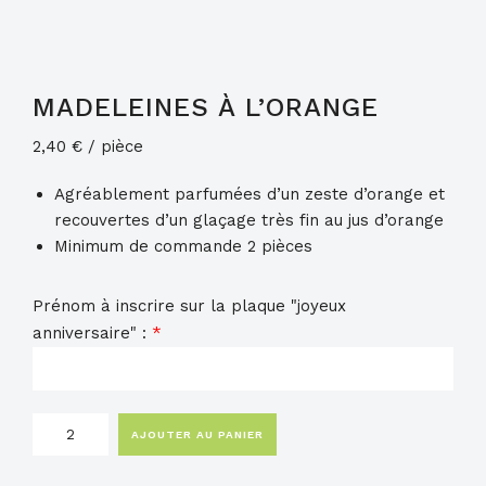
MADELEINES À L’ORANGE
2,40
€
/ pièce
Agréablement parfumées d’un zeste d’orange et
recouvertes d’un glaçage très fin au jus d’orange
Minimum de commande 2 pièces
Prénom à inscrire sur la plaque "joyeux
anniversaire" :
*
quantité
AJOUTER AU PANIER
de
Madeleines