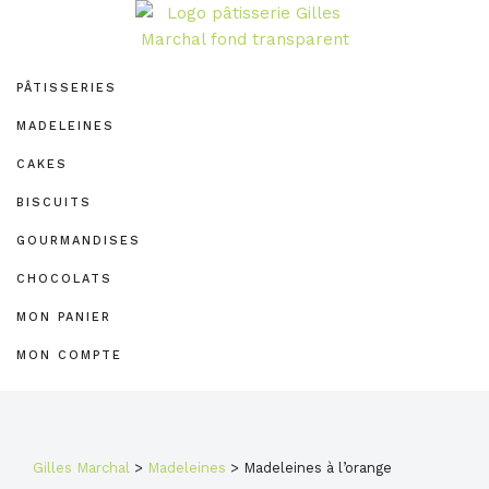
Passer
Passer
Passer
à
au
au
PÂTISSERIE
la
contenu
pied
GILLES
PÂTISSERIES
navigation
principal
de
MARCHAL
principale
page
MADELEINES
CAKES
BISCUITS
GOURMANDISES
CHOCOLATS
MON PANIER
MON COMPTE
Gilles Marchal
>
Madeleines
>
Madeleines à l’orange