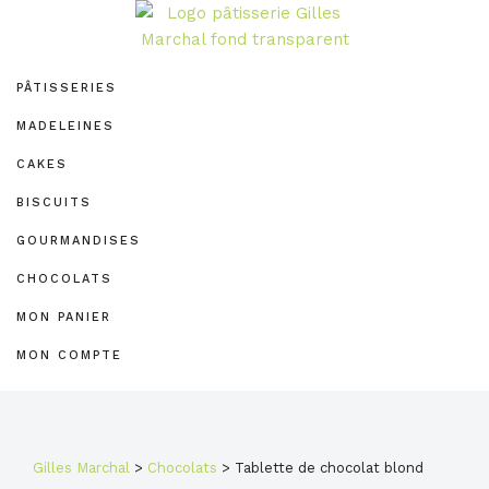
Passer
Passer
Passer
à
au
au
PÂTISSERIE
la
contenu
pied
GILLES
PÂTISSERIES
navigation
principal
de
MARCHAL
principale
page
MADELEINES
CAKES
BISCUITS
GOURMANDISES
CHOCOLATS
MON PANIER
MON COMPTE
Gilles Marchal
>
Chocolats
>
Tablette de chocolat blond