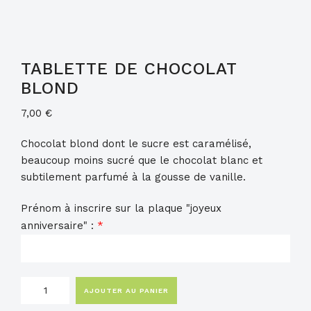
TABLETTE DE CHOCOLAT
BLOND
7,00
€
Chocolat blond dont le sucre est caramélisé,
beaucoup moins sucré que le chocolat blanc et
subtilement parfumé à la gousse de vanille.
Prénom à inscrire sur la plaque "joyeux
anniversaire" :
*
quantité
AJOUTER AU PANIER
de