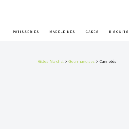
Passer
Passer
Passer
à
au
au
la
contenu
pied
navigation
principal
de
principale
page
PÂTISSERIES
MADELEINES
CAKES
BISCUITS
Gilles Marchal
>
Gourmandises
>
Cannelés