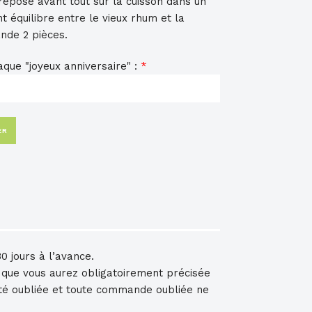
repose avant tout sur la cuisson dans un
t équilibre entre le vieux rhum et la
nde 2 pièces.
aque "joyeux anniversaire" :
*
ER
0 jours à l’avance.
e que vous aurez obligatoirement précisée
té oubliée et toute commande oubliée ne