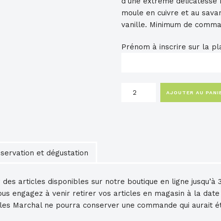
d’une extrême délicatesse 
moule en cuivre et au savan
vanille. Minimum de comma
Prénom à inscrire sur la pl
quantité
AJOUTER AU PANI
de
Cannelés
servation et dégustation
es articles disponibles sur notre boutique en ligne jusqu’à 3
ous engagez à venir retirer vos articles en magasin à la dat
lles Marchal ne pourra conserver une commande qui aurait é