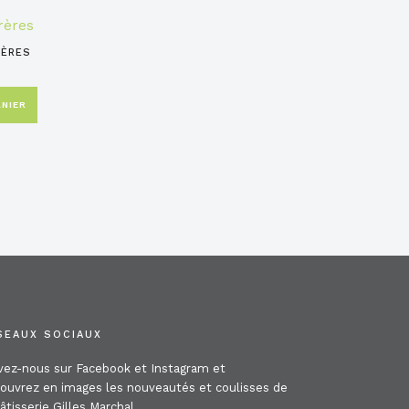
RÈRES
NIER
SEAUX SOCIAUX
vez-nous sur Facebook et Instagram et
ouvrez en images les nouveautés et coulisses de
pâtisserie Gilles Marchal.