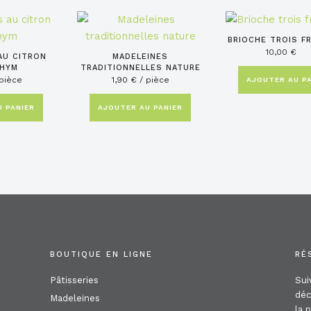
BRIOCHE TROIS F
10,00
€
AU CITRON
MADELEINES
THYM
TRADITIONNELLES NATURE
pièce
1,90
€
/ pièce
AJOUTER AU PA
 PANIER
AJOUTER AU PANIER
BOUTIQUE EN LIGNE
RÉ
Pâtisseries
Sui
déc
Madeleines
la 